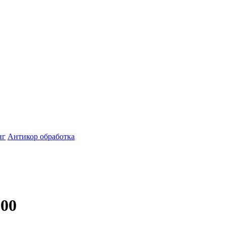
нг
Антикор обработка
200